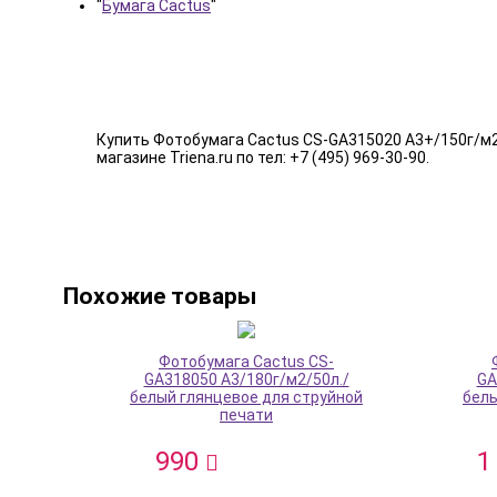
"
Бумага Cactus
"
Купить Фотобумага Cactus CS-GA315020 A3+/150г/м2/
магазине Triena.ru по тел: +7 (495) 969-30-90.
Похожие товары
Фотобумага Cactus CS-
GA318050 A3/180г/м2/50л./
GA
белый глянцевое для струйной
белы
печати
990
1