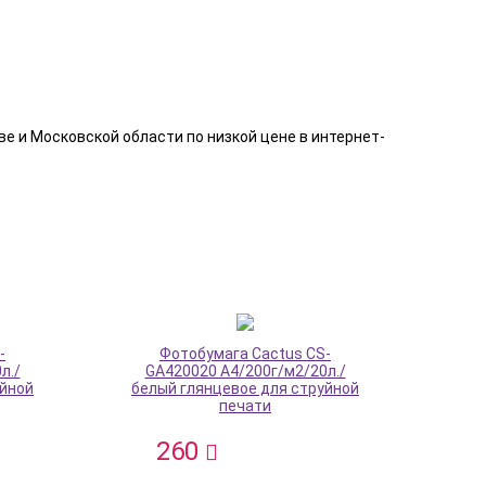
е и Московской области по низкой цене в интернет-
-
Фотобумага Cactus CS-
л./
GA420020 A4/200г/м2/20л./
уйной
белый глянцевое для струйной
печати
260