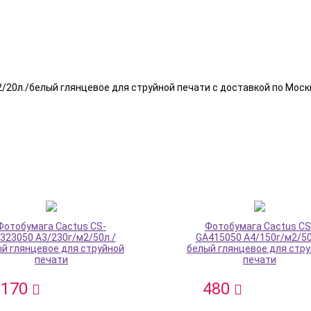
20л./белый глянцевое для струйной печати с доставкой по Москв
Фотобумага Cactus CS-
Фотобумага Cactus CS
323050 A3/230г/м2/50л./
GA415050 A4/150г/м2/50
й глянцевое для струйной
белый глянцевое для стр
печати
печати
 170
480