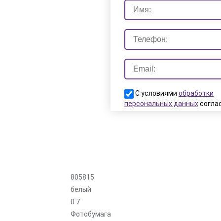
С условиями
обработки
персональных данных
согла
Заказать
805815
белый
0.7
Фотобумага