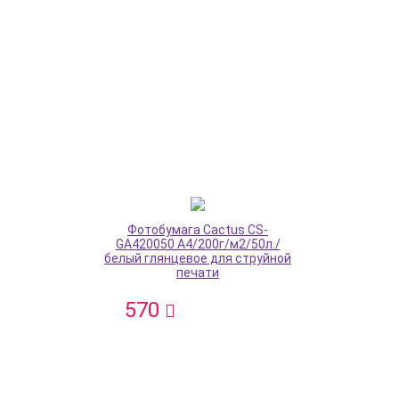
Фотобумага Cactus CS-
GA420050 A4/200г/м2/50л./
белый глянцевое для струйной
печати
570