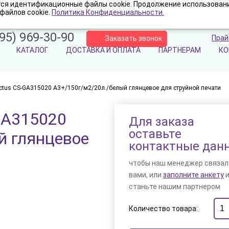
ются идентификационные файлы cookie. Продолжение использовани
файлов cookie.
Политика Конфиденциальности.
95) 969-30-90
Прай
Заказать звонок
КАТАЛОГ
ДОСТАВКА И ОПЛАТА
ПАРТНЕРАМ
КО
tus CS-GA315020 A3+/150г/м2/20л./белый глянцевое для струйной печати
GA315020
Для заказа
оставьте
й глянцевое
контактные дан
чтобы наш менеджер связал
вами, или
заполните анкету
станьте нашим партнером
Количество товара: