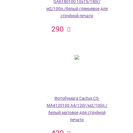
GA6180100 10x15/180г/
м2/100л./белый глянцевое для
струйной печати
290
Фотобумага Cactus CS-
MA4120100 A4/120г/м2/100л./
белый матовое для струйной
печати
420