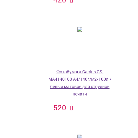
Фотобумага Cactus CS-
MA4140100 A4/140г/м2/100л./
белый матовое для струйной
печати
520