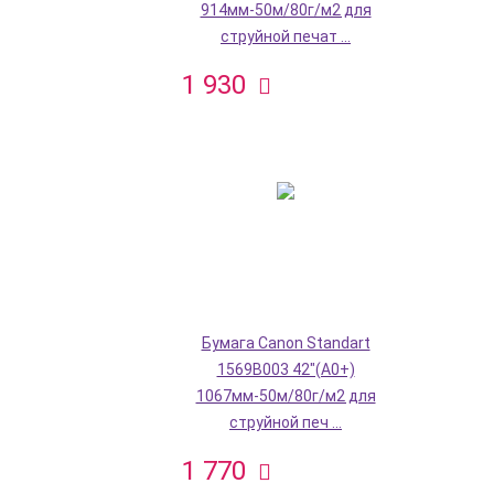
914мм-50м/80г/м2 для
струйной печат ...
1 930
Бумага Canon Standart
1569B003 42"(A0+)
1067мм-50м/80г/м2 для
струйной печ ...
1 770