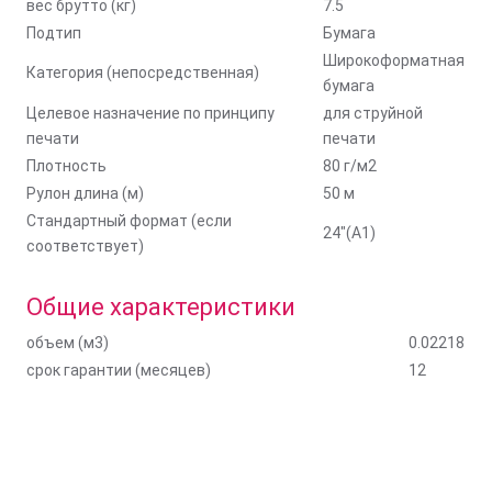
вес брутто (кг)
7.5
Подтип
Бумага
Широкоформатная
Категория (непосредственная)
бумага
Целевое назначение по принципу
для струйной
печати
печати
Плотность
80 г/м2
Рулон длина (м)
50 м
Стандартный формат (если
24"(A1)
соответствует)
Общие характеристики
объем (м3)
0.02218
срок гарантии (месяцев)
12