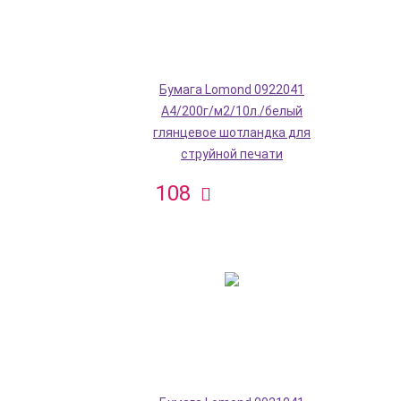
Бумага Lomond 0922041
A4/200г/м2/10л./белый
глянцевое шотландка для
струйной печати
108