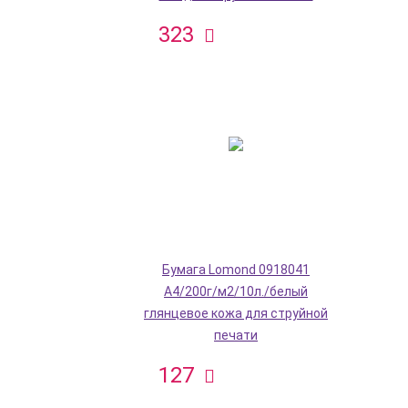
323
Бумага Lomond 0918041
A4/200г/м2/10л./белый
глянцевое кожа для струйной
печати
127