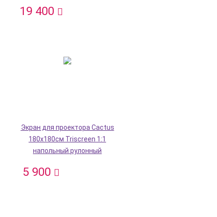
19 400
Экран для проектора Cactus
180x180см Triscreen 1:1
напольный рулонный
5 900