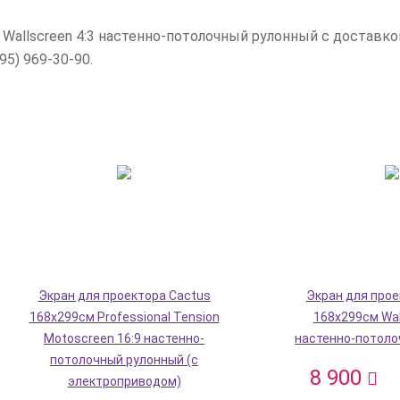
 Wallscreen 4:3 настенно-потолочный рулонный с доставк
95) 969-30-90.
Экран для проектора Cactus
Экран для прое
168x299см Professional Tension
168x299см Wal
Motoscreen 16:9 настенно-
настенно-потоло
потолочный рулонный (с
8 900
электроприводом)