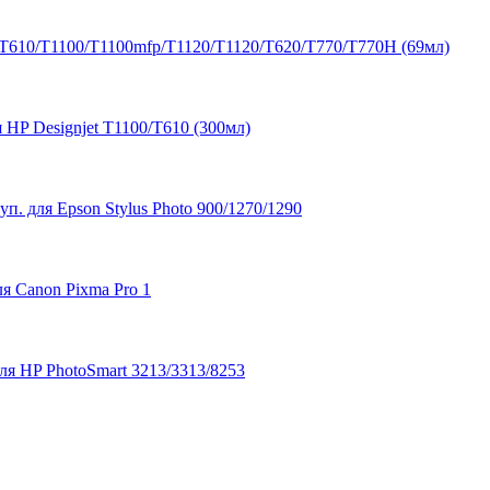
T610/T1100/T1100mfp/T1120/T1120/T620/T770/T770H (69мл)
P Designjet T1100/T610 (300мл)
 для Epson Stylus Photo 900/1270/1290
 Canon Pixma Pro 1
я HP PhotoSmart 3213/3313/8253