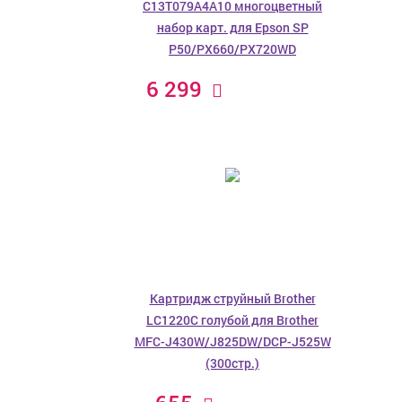
C13T079A4A10 многоцветный
набор карт. для Epson SP
P50/PX660/PX720WD
6 299
Картридж струйный Brother
LC1220C голубой для Brother
MFC-J430W/J825DW/DCP-J525W
(300стр.)