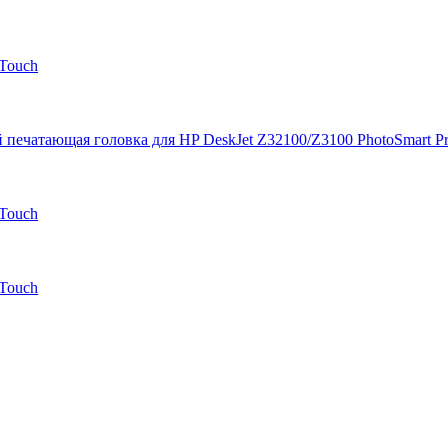
-Touch
ечатающая головка для HP DeskJet Z32100/Z3100 PhotoSmart Pro
-Touch
-Touch