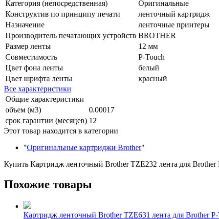
Категория (непосредственная)
Оригинальные
Конструктив по принципу печати
ленточный картридж
Назначение
ленточные принтеры
Производитель печатающих устройств
BROTHER
Размер ленты
12 мм
Совместимость
P-Touch
Цвет фона ленты
белый
Цвет шрифта ленты
красный
Все характеристики
Общие характеристики
объем (м3)
0.00017
срок гарантии (месяцев)
12
Этот товар находится в категории
"
Оригинальные картриджи Brother
"
Купить Картридж ленточный Brother TZE232 лента для Brother P-
Похожие товары
Картридж ленточный Brother TZE631 лента для Brother P