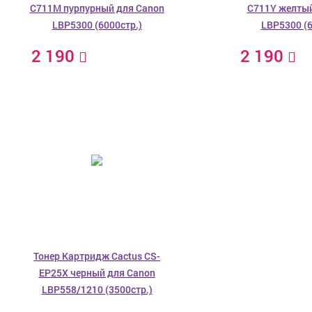
C711M пурпурный для Canon
C711Y желтый
LBP5300 (6000стр.)
LBP5300 (6
2 190
2 190
Тонер Картридж Cactus CS-
EP25X черный для Canon
LBP558/1210 (3500стр.)