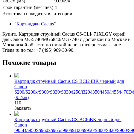
объем (м3)
0.00094
срок гарантии (месяцев)
4
Этот товар находится в категории
"
Картриджи Cactus
"
Купить Картридж струйный Cactus CS-CLI471XLGY серый
для Canon MG5740/MG6840/MG7740 с доставкой по Москве и
Московской области по низкой цене в интернет-магазине
Triena.ru по тел: +7 (495) 969-30-90.
Похожие товары
Картридж струйный Cactus CS-BCI24BK черный для
Canon
S200/S200x/S300/S330/S330/i250/i320/i350/i450/i455/i
(9.2мл)
110
Заказать
Картридж струйный Cactus CS-BCI6BK черный для
Canon
i905D/i950S/i960x/i965/i990/i9100/i9950/S800/S820/S900