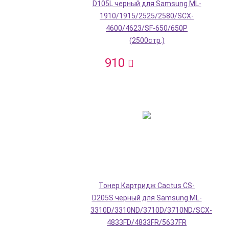
D105L черный для Samsung ML-
1910/1915/2525/2580/SCX-
4600/4623/SF-650/650P
(2500стр.)
910
Тонер Картридж Cactus CS-
D205S черный для Samsung ML-
3310D/3310ND/3710D/3710ND/SCX-
4833FD/4833FR/5637FR