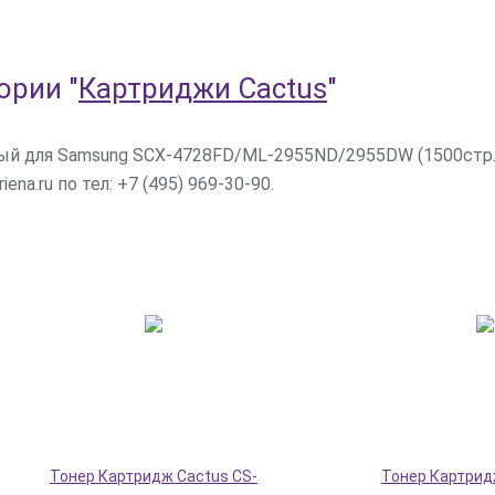
гории
"
Картриджи Cactus
"
ый для Samsung SCX-4728FD/ML-2955ND/2955DW (1500стр.
na.ru по тел: +7 (495) 969-30-90.
Тонер Картридж Cactus CS-
Тонер Картрид