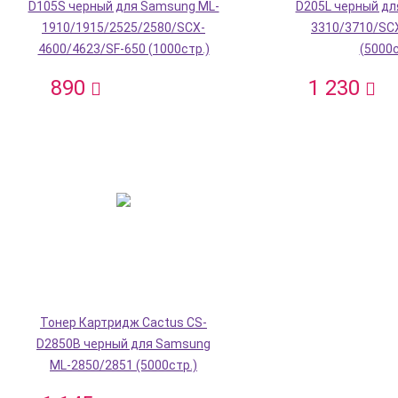
D105S черный для Samsung ML-
D205L черный дл
1910/1915/2525/2580/SCX-
3310/3710/SC
4600/4623/SF-650 (1000стр.)
(5000с
890
1 230
Тонер Картридж Cactus CS-
D2850B черный для Samsung
ML-2850/2851 (5000стр.)