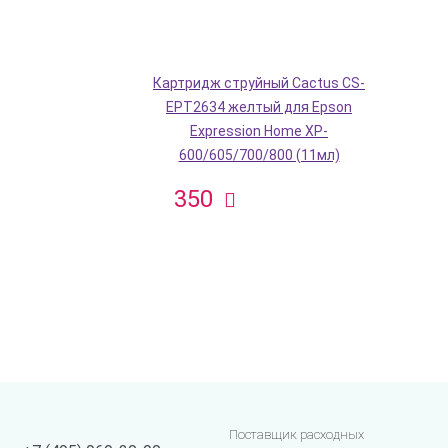
Картридж струйный Cactus CS-
EPT2634 желтый для Epson
Expression Home XP-
600/605/700/800 (11мл)
350
Поставщик расходных