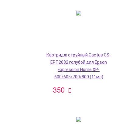
Картридж струйный Cactus CS-
EPT2632 голубой для Epson
Expression Home XP-
600/605/700/800 (11мл)
350