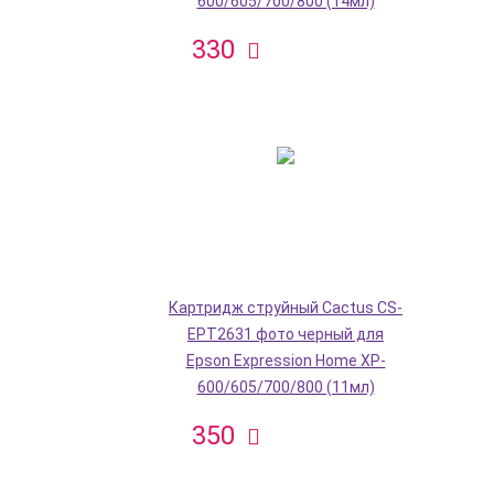
600/605/700/800 (14мл)
330
Картридж струйный Cactus CS-
EPT2631 фото черный для
Epson Expression Home XP-
600/605/700/800 (11мл)
350