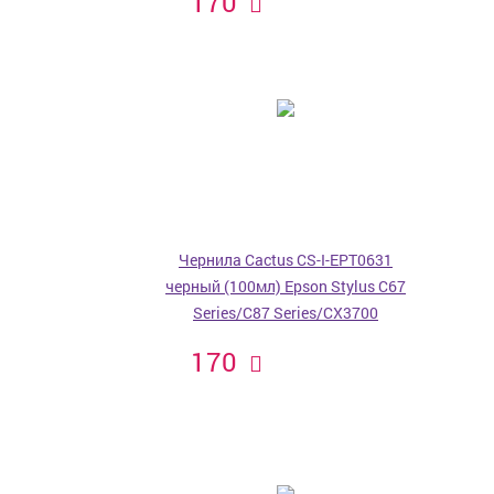
170
Чернила Cactus CS-I-EPT0631
черный (100мл) Epson Stylus C67
Series/C87 Series/CX3700
170