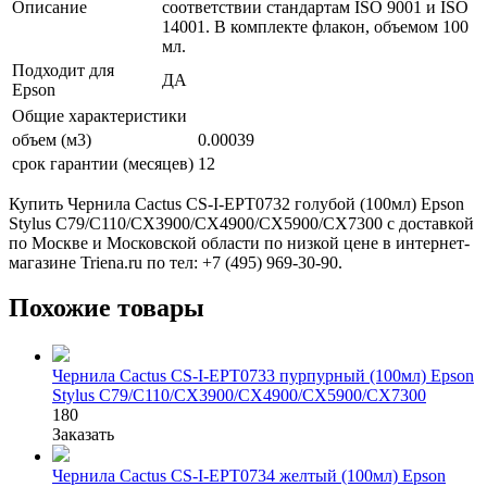
Описание
соответствии стандартам ISO 9001 и ISO
14001. В комплекте флакон, объемом 100
мл.
Подходит для
ДА
Epson
Общие характеристики
объем (м3)
0.00039
срок гарантии (месяцев)
12
Купить Чернила Cactus CS-I-EPT0732 голубой (100мл) Epson
Stylus С79/C110/СХ3900/CX4900/CX5900/CX7300 с доставкой
по Москве и Московской области по низкой цене в интернет-
магазине Triena.ru по тел: +7 (495) 969-30-90.
Похожие товары
Чернила Cactus CS-I-EPT0733 пурпурный (100мл) Epson
Stylus С79/C110/СХ3900/CX4900/CX5900/CX7300
180
Заказать
Чернила Cactus CS-I-EPT0734 желтый (100мл) Epson