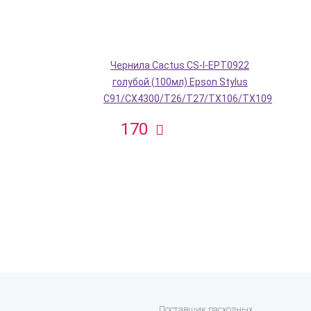
Чернила Cactus CS-I-EPT0922
голубой (100мл) Epson Stylus
C91/CX4300/T26/T27/TX106/TX109
170
Поставщик расходных