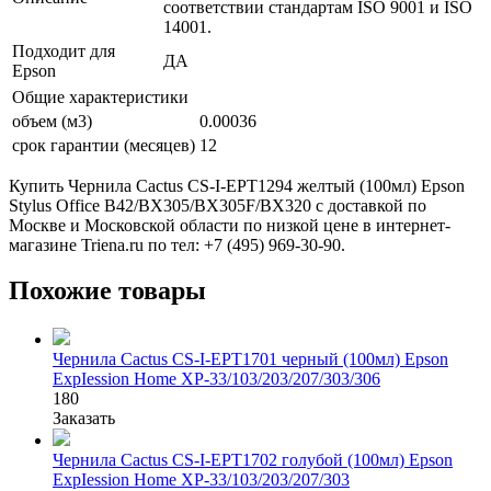
соответствии стандартам ISO 9001 и ISO
14001.
Подходит для
ДА
Epson
Общие характеристики
объем (м3)
0.00036
срок гарантии (месяцев)
12
Купить Чернила Cactus CS-I-EPT1294 желтый (100мл) Epson
Stylus Office B42/BX305/BX305F/BX320 с доставкой по
Москве и Московской области по низкой цене в интернет-
магазине Triena.ru по тел: +7 (495) 969-30-90.
Похожие товары
Чернила Cactus CS-I-EPT1701 черный (100мл) Epson
ExpIession Home XP-33/103/203/207/303/306
180
Заказать
Чернила Cactus CS-I-EPT1702 голубой (100мл) Epson
ExpIession Home XP-33/103/203/207/303