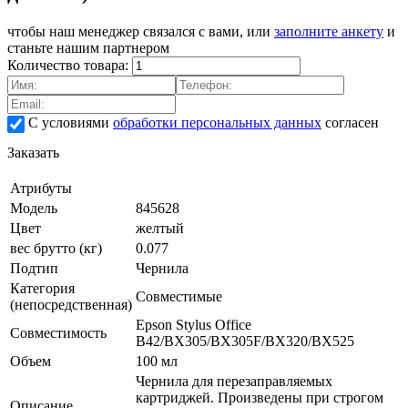
чтобы наш менеджер связался с вами, или
заполните анкету
и
станьте нашим партнером
Количество товара:
С условиями
обработки персональных данных
согласен
Заказать
Атрибуты
Модель
845628
Цвет
желтый
вес брутто (кг)
0.077
Подтип
Чернила
Категория
Совместимые
(непосредственная)
Epson Stylus Office
Совместимость
B42/BX305/BX305F/BX320/BX525
Объем
100 мл
Чернила для перезаправляемых
картриджей. Произведены при строгом
Описание