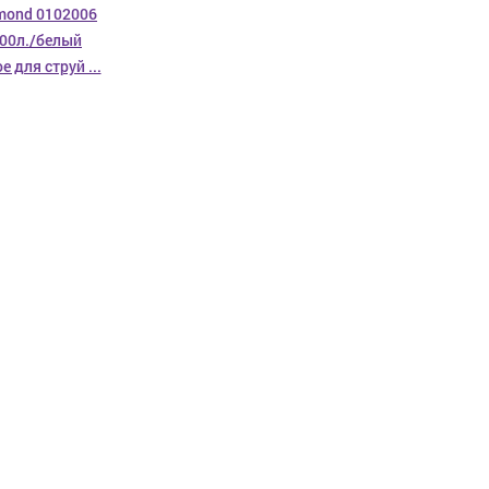
mond 0102006
00л./белый
 для струй ...