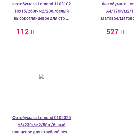
Фотобумага Lomond 1103102
Фотобумага Lo
10x15/260г/м2/20л./белый
A4/170г/м2/1
высокоглянцевое для стр ...
матовое/матовое
112
527
Фотобумага Lomond 0102025
A3/230г/м2/50л./белый
глянцевое для струйной печ ...