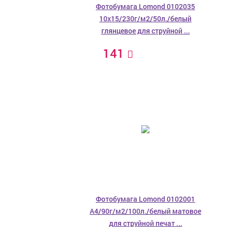
Фотобумага Lomond 0102035
10x15/230г/м2/50л./белый
глянцевое для струйной ...
141
Фотобумага Lomond 0102001
A4/90г/м2/100л./белый матовое
для струйной печат ...