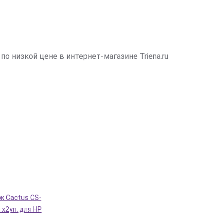
 низкой цене в интернет-магазине Triena.ru
ж Cactus CS-
x2уп. для HP