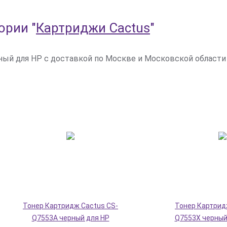
гории
"
Картриджи Cactus
"
ый для HP с доставкой по Москве и Московской области по
Тонер Картридж Cactus CS-
Тонер Картрид
Q7553A черный для HP
Q7553X черный 