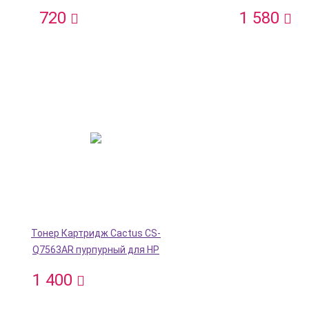
720
1 580
Тонер Картридж Cactus CS-
Q7563AR пурпурный для HP
1 400