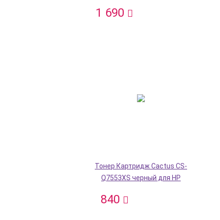
1 690
Тонер Картридж Cactus CS-
Q7553XS черный для HP
840