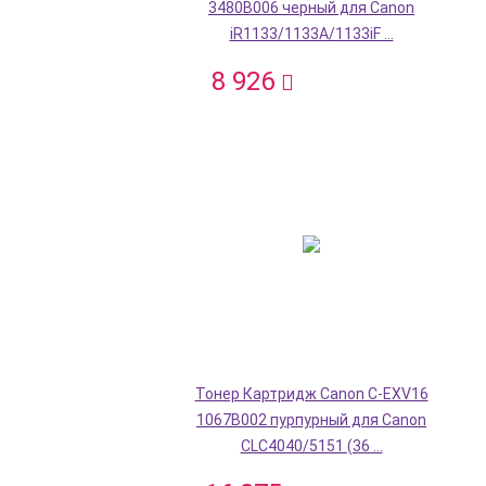
3480B006 черный для Canon
iR1133/1133A/1133iF ...
8 926
Тонер Картридж Canon C-EXV16
1067B002 пурпурный для Canon
CLC4040/5151 (36 ...