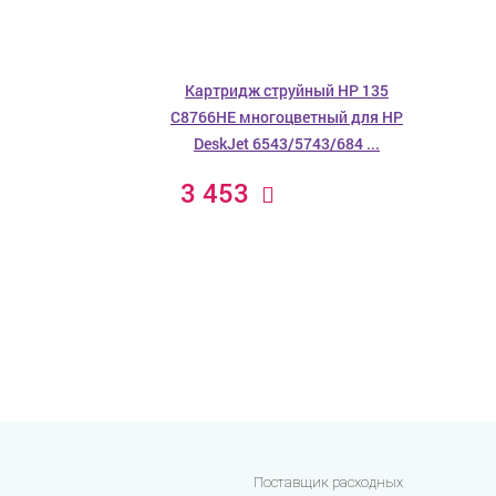
Картридж струйный HP 135
C8766HE многоцветный для HP
DeskJet 6543/5743/684 ...
3 453
Поставщик расходных