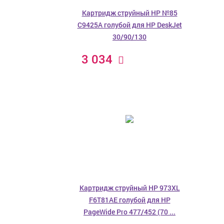
Картридж струйный HP №85
C9425A голубой для HP DeskJet
30/90/130
3 034
Картридж струйный HP 973XL
F6T81AE голубой для HP
PageWide Pro 477/452 (70 ...