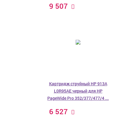
9 507
Картридж струйный HP 913A
L0R95AE черный для HP
PageWide Pro 352/377/477/4 ...
6 527