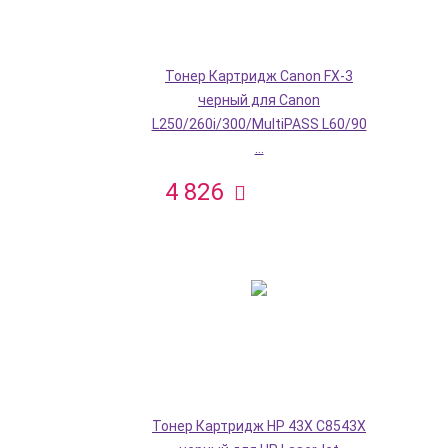
Тонер Картридж Canon FX-3
черный для Canon
L250/260i/300/MultiPASS L60/90
...
4 826
Тонер Картридж HP 43X C8543X