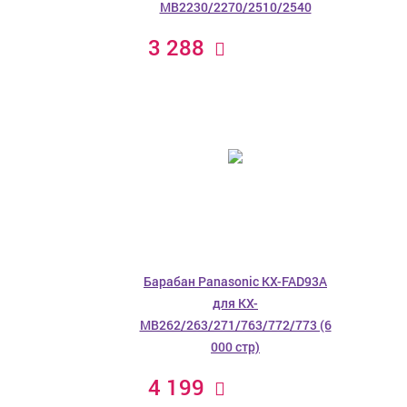
MB2230/2270/2510/2540
3 288
Барабан Panasonic KX-FAD93A
для KX-
MB262/263/271/763/772/773 (6
000 стр)
4 199