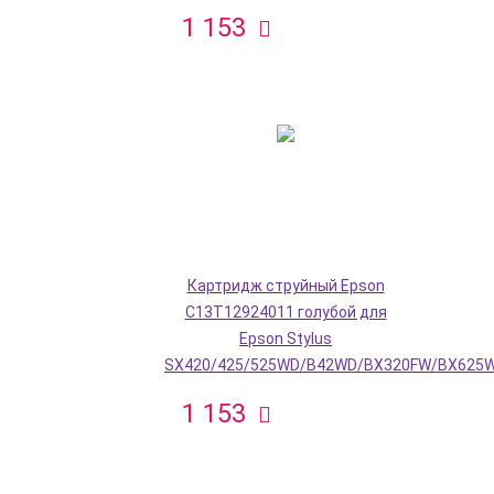
1 153
Картридж струйный Epson
C13T12924011 голубой для
Epson Stylus
SX420/425/525WD/B42WD/BX320FW/BX625
1 153