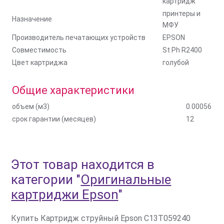
картридж
принтеры и
Назначение
МФУ
Производитель печатающих устройств
EPSON
Совместимость
St Ph R2400
Цвет картриджа
голубой
Общие характеристики
объем (м3)
0.00056
срок гарантии (месяцев)
12
Этот товар находится в
категории
"
Оригинальные
картриджи Epson
"
Купить Картридж струйный Epson C13T059240