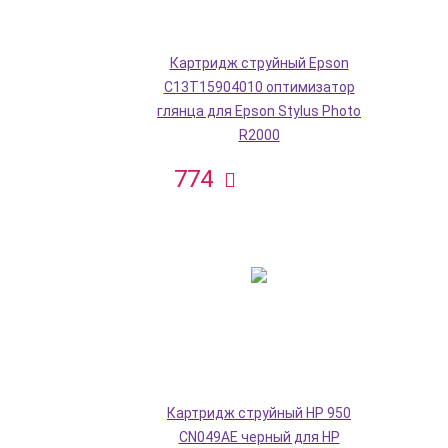
Картридж струйный Epson
C13T15904010 оптимизатор
глянца для Epson Stylus Photo
R2000
774
Картридж струйный HP 950
CN049AE черный для HP