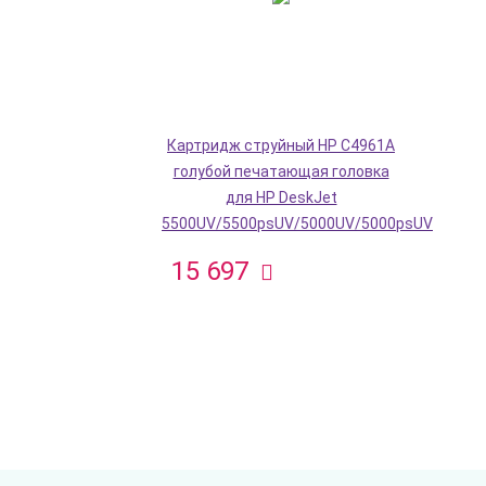
Картридж струйный HP C4961A
голубой печатающая головка
для HP DeskJet
5500UV/5500psUV/5000UV/5000psUV
15 697