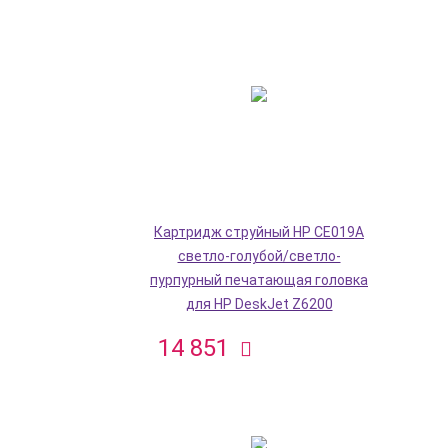
Картридж струйный HP CE019A
светло-голубой/светло-
пурпурный печатающая головка
для HP DeskJet Z6200
14 851