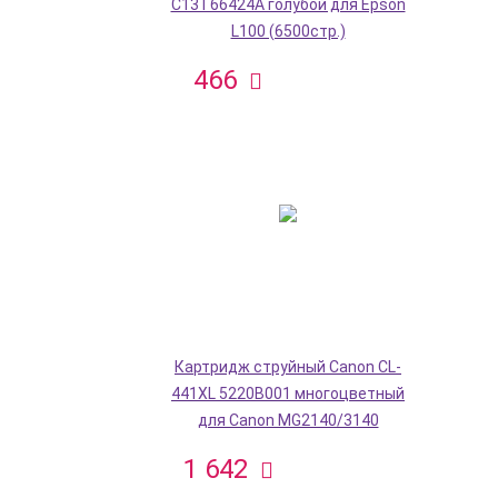
C13T66424A голубой для Epson
L100 (6500стр.)
466
Картридж струйный Canon CL-
441XL 5220B001 многоцветный
для Canon MG2140/3140
1 642