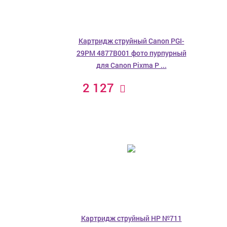
Картридж струйный Canon PGI-
29PM 4877B001 фото пурпурный
для Canon Pixma P ...
2 127
Картридж струйный HP №711