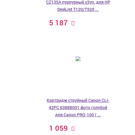
CZ135A пурпурный x3уп. для HP
DeskJet T120/T520 ...
5 187
Картридж струйный Canon CLI-
42PC 6388B001 фото голубой
для Canon PRO-100 ( ...
1 059