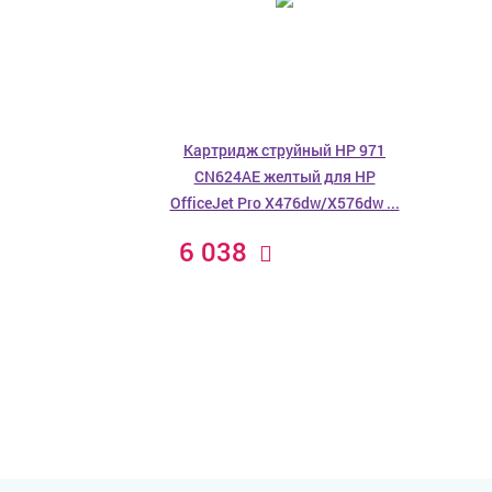
Картридж струйный HP 971
CN624AE желтый для HP
OfficeJet Pro X476dw/X576dw ...
6 038