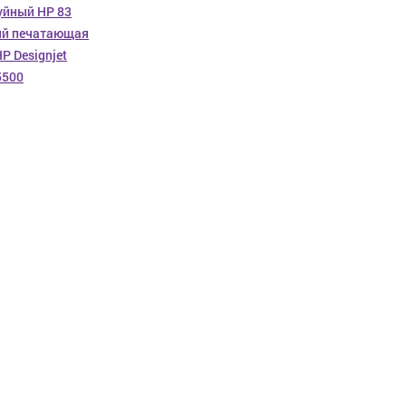
уйный HP 83
ый печатающая
P Designjet
5500