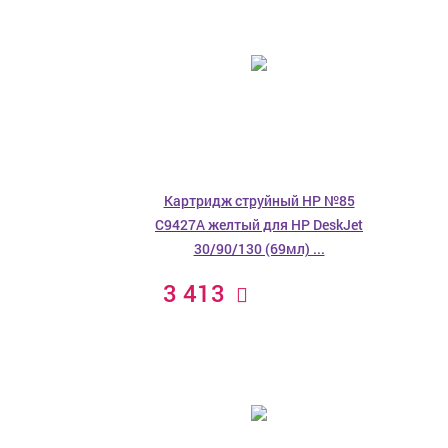
Картридж струйный HP №85
C9427A желтый для HP DeskJet
30/90/130 (69мл) ...
3 413