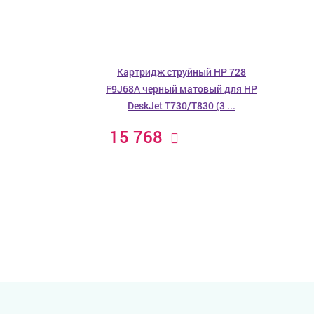
Картридж струйный HP 728
F9J68A черный матовый для HP
DeskJet T730/T830 (3 ...
15 768