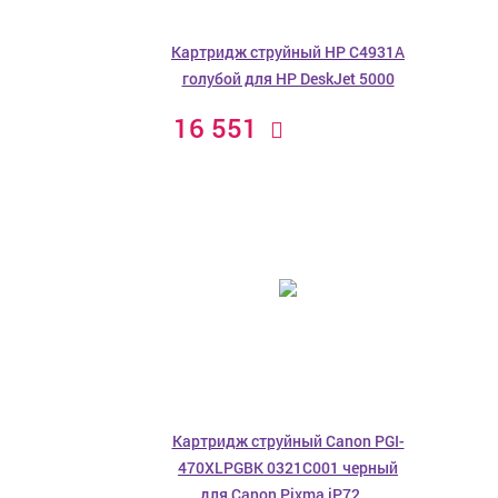
Картридж струйный HP C4931A
голубой для HP DeskJet 5000
16 551
Картридж струйный Canon PGI-
470XLPGBK 0321C001 черный
для Canon Pixma iP72 ...