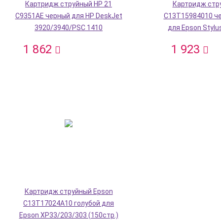
Картридж струйный HP 21
Картридж стр
C9351AE черный для HP DeskJet
C13T15984010 ч
3920/3940/PSC 1410
для Epson Stylu
1 862
1 923
Картридж струйный Epson
C13T17024A10 голубой для
Epson XP33/203/303 (150стр.)