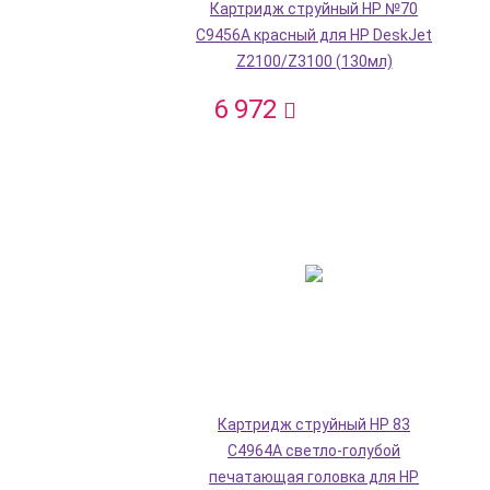
Картридж струйный HP №70
C9456A красный для HP DeskJet
Z2100/Z3100 (130мл)
6 972
Картридж струйный HP 83
C4964A светло-голубой
печатающая головка для HP