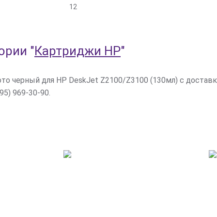
12
гории
"
Картриджи HP
"
о черный для HP DeskJet Z2100/Z3100 (130мл) с доставк
95) 969-30-90.