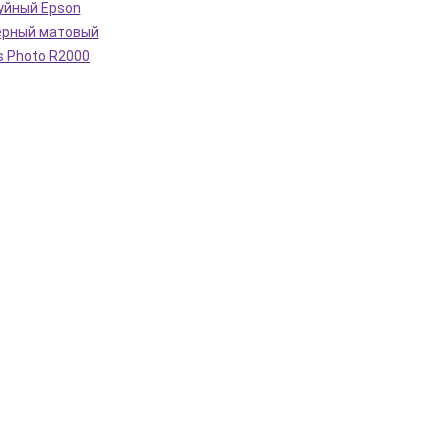
уйный Epson
ерный матовый
s Photo R2000