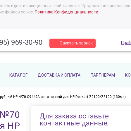
ьзуются идентификационные файлы cookie. Продолжение использов
ие файлов cookie.
Политика Конфиденциальности.
95) 969-30-90
Прай
Заказать звонок
КАТАЛОГ
ДОСТАВКА И ОПЛАТА
ПАРТНЕРАМ
КО
труйный HP №70 C9449A фото черный для HP DeskJet Z2100/Z3100 (130мл)
 №70
Для заказа оставьте
контактные данные,
я HP