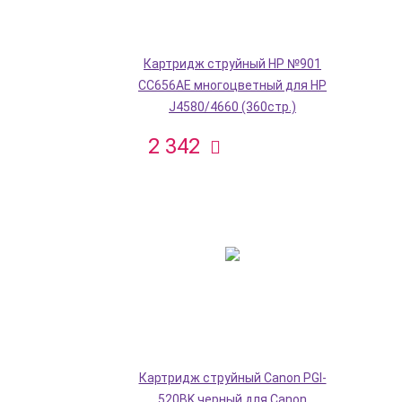
Картридж струйный HP №901
CC656AE многоцветный для HP
J4580/4660 (360стр.)
2 342
Картридж струйный Canon PGI-
520BK черный для Canon