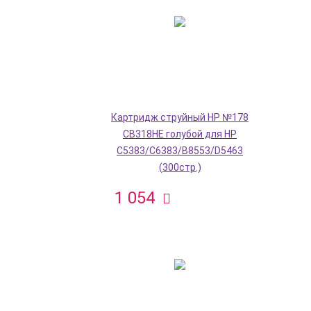
Картридж струйный HP №178
CB318HE голубой для HP
C5383/C6383/B8553/D5463
(300стр.)
1 054