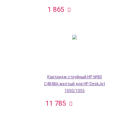
1 865
Картридж струйный HP №80
C4848A желтый для HP DeskJet
1050/1055
11 785