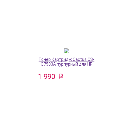
Тонер Картридж Cactus CS-
Q7583A пурпурный для HP
1 990