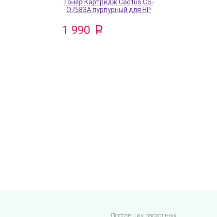
Тонер Картридж Cactus CS-
Q7583A пурпурный для HP
1 990
Поставщик расходных