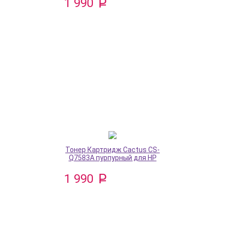
1 990
Тонер Картридж Cactus CS-
Q7583A пурпурный для HP
1 990