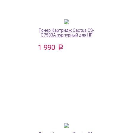
Тонер Картридж Cactus CS-
Q7583A пурпурный для HP
1 990