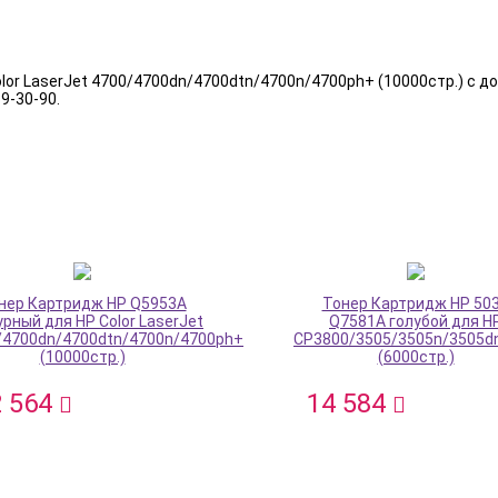
lor LaserJet 4700/4700dn/4700dtn/4700n/4700ph+ (10000стр.) с д
69-30-90.
нер Картридж HP Q5953A
Тонер Картридж HP 50
урный для HP Color LaserJet
Q7581A голубой для H
/4700dn/4700dtn/4700n/4700ph+
CP3800/3505/3505n/3505d
(10000стр.)
(6000стр.)
2 564
14 584