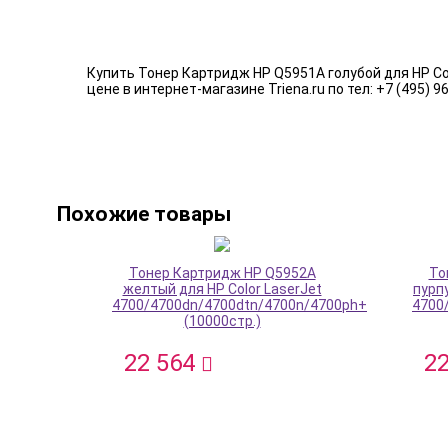
Купить Тонер Картридж HP Q5951A голубой для HP Co
цене в интернет-магазине Triena.ru по тел: +7 (495) 9
Похожие товары
Тонер Картридж HP Q5952A
То
желтый для HP Color LaserJet
пурп
4700/4700dn/4700dtn/4700n/4700ph+
4700
(10000стр.)
22 564
2