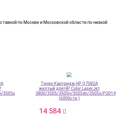
оставкой по Москве и Московской области по низкой
3A
Тонер Картридж HP Q7582A
P
желтый для HP Color LaserJet
n/3505x
3800/3505/3505n/3505dn/3505x/P2014
(6000стр.)
14 584