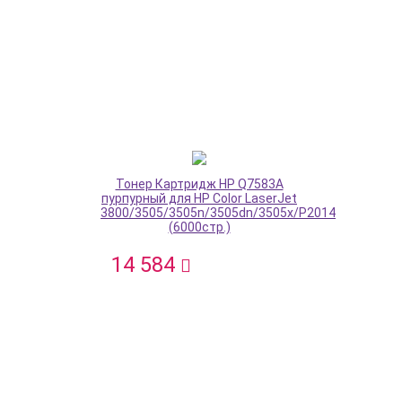
Тонер Картридж HP Q7583A
пурпурный для HP Color LaserJet
3800/3505/3505n/3505dn/3505x/P2014
(6000стр.)
14 584