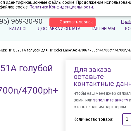
ются идентификационные файлы cookie. Продолжение использовани
файлов cookie.
Политика Конфиденциальности.
95) 969-30-90
Прай
Заказать звонок
КАТАЛОГ
ДОСТАВКА И ОПЛАТА
ПАРТНЕРАМ
КО
идж HP Q5951A голубой для HP Color LaserJet 4700/4700dn/4700dtn/4700n/47
51A голубой
Для заказа
оставьте
контактные дан
700n/4700ph+
чтобы наш менеджер связал
вами, или
заполните анкету
станьте нашим партнером
Количество товара: