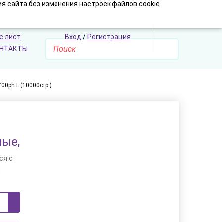
я сайта без изменения настроек файлов cookie
с лист
Вход
/
Регистрация
НТАКТЫ
00ph+ (10000стр.)
ные,
ся с
и