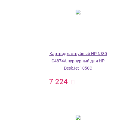
Картридж струйный HP №80
C4874A пурпурный для HP
DeskJet 1050C
7 224