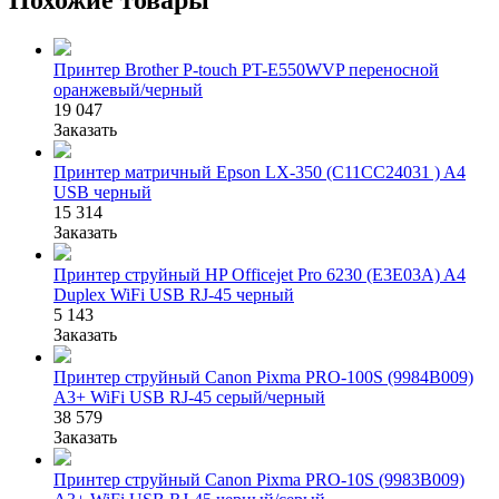
Похожие товары
Принтер Brother P-touch PT-E550WVP переносной
оранжевый/черный
19 047
Заказать
Принтер матричный Epson LX-350 (C11CC24031 ) A4
USB черный
15 314
Заказать
Принтер струйный HP Officejet Pro 6230 (E3E03A) A4
Duplex WiFi USB RJ-45 черный
5 143
Заказать
Принтер струйный Canon Pixma PRO-100S (9984B009)
A3+ WiFi USB RJ-45 серый/черный
38 579
Заказать
Принтер струйный Canon Pixma PRO-10S (9983B009)