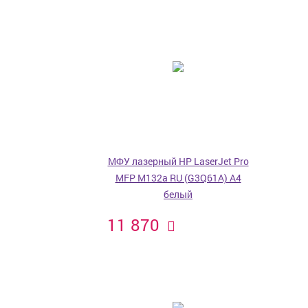
МФУ лазерный HP LaserJet Pro
MFP M132a RU (G3Q61A) A4
белый
11 870