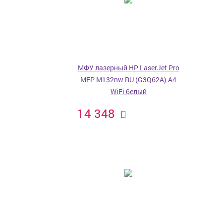
МФУ лазерный HP LaserJet Pro
MFP M132nw RU (G3Q62A) A4
WiFi белый
14 348