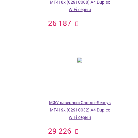
MF418x (0291C008) A4 Duplex
WiFi серый
26 187
МФУ лазерный Canon i-Sensys
MF419x (0291C032) A4 Duplex
WiFi серый
29 226