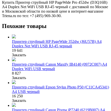
Купить Принтер струйный HP PageWide Pro 452dw (D3Q16B)
A4 Duplex Net WiFi USB RJ-45 черный с доставкой по Москве
и Московской области по низкой цене в интернет-магазине
Triena.ru по тел: +7 (495) 969-30-90.
Похожие товары
Принтер струйный HP PageWide 352dw (J6U57B) A4
Duplex Net WiFi USB RJ-45 черный
19 641
Заказать
Принтер струйный Canon Maxify IB4140 (0972C007) A4
Duplex WiFi USB черный
8 827
Заказать
Принтер струйный Epson Stylus Photo P50 (C11CA45341)
A4 USB черный
16 250
Заказать
Принтер струйный Canon Pixma iP7240 (6219B007) A4