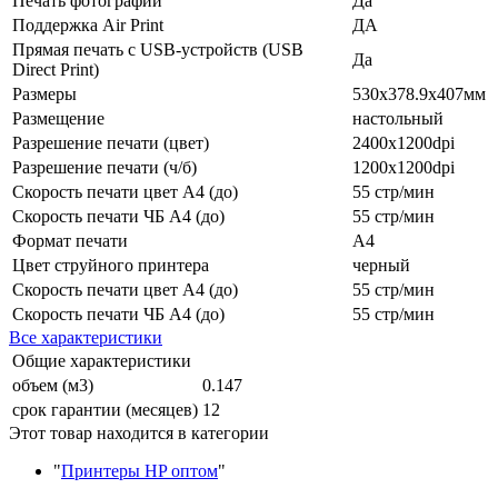
Печать фотографий
Да
Поддержка Air Print
ДА
Прямая печать с USB-устройств (USB
Да
Direct Print)
Размеры
530x378.9x407мм
Размещение
настольный
Разрешение печати (цвет)
2400x1200dpi
Разрешение печати (ч/б)
1200x1200dpi
Скорость печати цвет A4 (до)
55 стр/мин
Скорость печати ЧБ A4 (до)
55 стр/мин
Формат печати
A4
Цвет струйного принтера
черный
Скорость печати цвет A4 (до)
55 стр/мин
Скорость печати ЧБ A4 (до)
55 стр/мин
Все характеристики
Общие характеристики
объем (м3)
0.147
срок гарантии (месяцев)
12
Этот товар находится в категории
"
Принтеры HP оптом
"