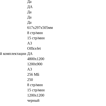
Да
ДА
Да
Да
Да
617x297x505мм
8 стр/мин
15 стр/мин
A3
OfficeJet
ной комплектации
ДА
4800x1200
1200x900
A3
256 МБ
250
8 стр/мин
15 стр/мин
1200x1200
черный