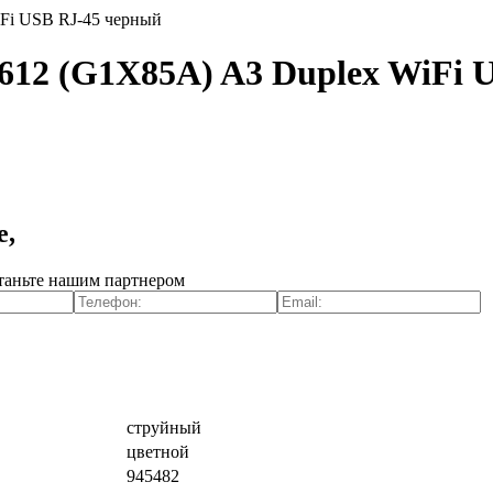
iFi USB RJ-45 черный
612 (G1X85A) A3 Duplex WiFi 
е,
таньте нашим партнером
струйный
цветной
945482