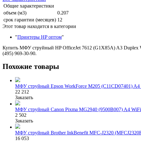
Общие характеристики
объем (м3)
0.207
срок гарантии (месяцев)
12
Этот товар находится в категории
"
Принтеры HP оптом
"
Купить МФУ струйный HP OfficeJet 7612 (G1X85A) A3 Duplex Wi
(495) 969-30-90.
Похожие товары
МФУ струйный Epson WorkForce M205 (C11CD07401) A4
22 212
Заказать
МФУ струйный Canon Pixma MG2940 (9500B007) A4 WiF
2 502
Заказать
МФУ струйный Brother InkBenefit MFC-J2320 (MFCJ2320R
16 053