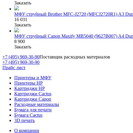
Заказать
МФУ струйный Brother MFC-J2720 (MFCJ2720R1) A3 Dup
16 031
Заказать
МФУ струйный Canon Maxify MB5040 (9627B007) A4 Dup
8 900
Заказать
+7 (495) 969-30-90
Поставщик расходных материалов
+7 (495) 969-30-90
Прайс лист
Принтеры и МФУ
Принтеры HP
Картриджи HP
Картриджи Cactus
Картриджи Canon
Расходные материалы
Бумага для печати
Бумага Cactus
3D печать
О компании