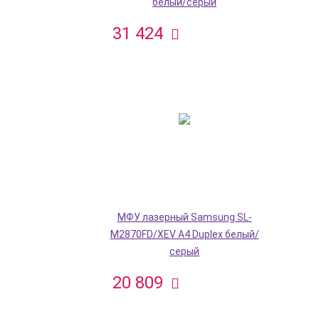
белый/серый
31 424
МФУ лазерный Samsung SL-
M2870FD/XEV A4 Duplex белый/
серый
20 809