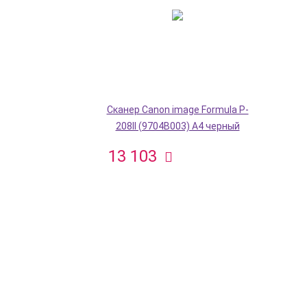
Сканер Canon image Formula P-
208II (9704B003) A4 черный
13 103