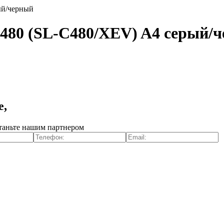
ый/черный
80 (SL-C480/XEV) A4 серый/
е,
таньте нашим партнером