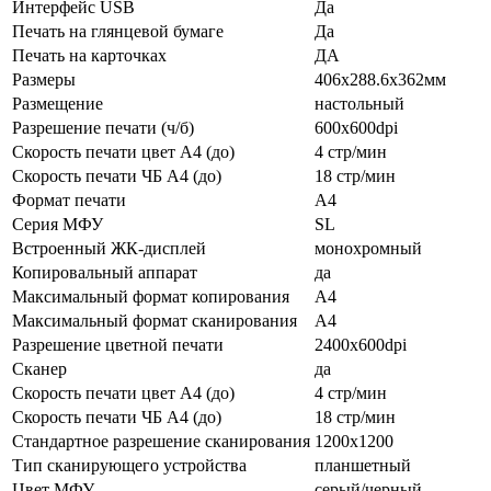
Интерфейс USB
Да
Печать на глянцевой бумаге
Да
Печать на карточках
ДА
Размеры
406x288.6x362мм
Размещение
настольный
Разрешение печати (ч/б)
600x600dpi
Скорость печати цвет A4 (до)
4 стр/мин
Скорость печати ЧБ A4 (до)
18 стр/мин
Формат печати
A4
Серия МФУ
SL
Встроенный ЖК-дисплей
монохромный
Копировальный аппарат
да
Максимальный формат копирования
A4
Максимальный формат сканирования
A4
Разрешение цветной печати
2400x600dpi
Сканер
да
Скорость печати цвет A4 (до)
4 стр/мин
Скорость печати ЧБ A4 (до)
18 стр/мин
Стандартное разрешение сканирования
1200x1200
Тип сканирующего устройства
планшетный
Цвет МФУ
серый/черный