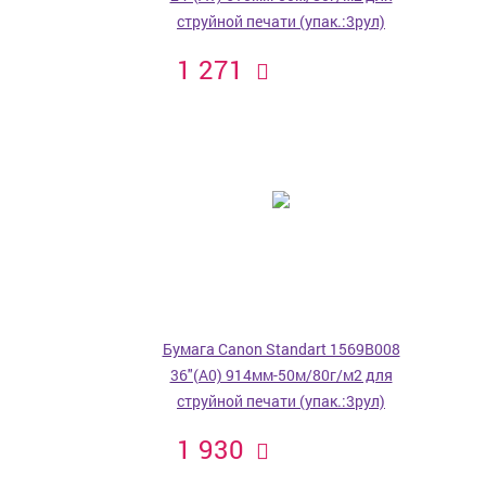
струйной печати (упак.:3рул)
1 271
Бумага Canon Standart 1569B008
36"(A0) 914мм-50м/80г/м2 для
струйной печати (упак.:3рул)
1 930