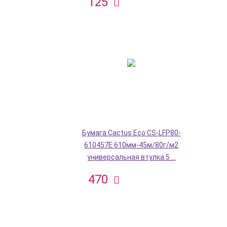
125
Бумага Cactus Eco CS-LFP80-
610457E 610мм-45м/80г/м2
универсальная втулка:5 ...
470