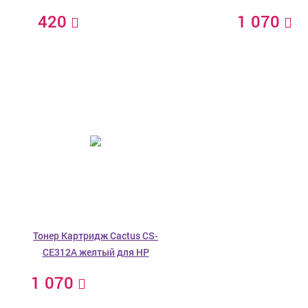
420
1 070
Тонер Картридж Cactus CS-
CE312A желтый для HP
1 070