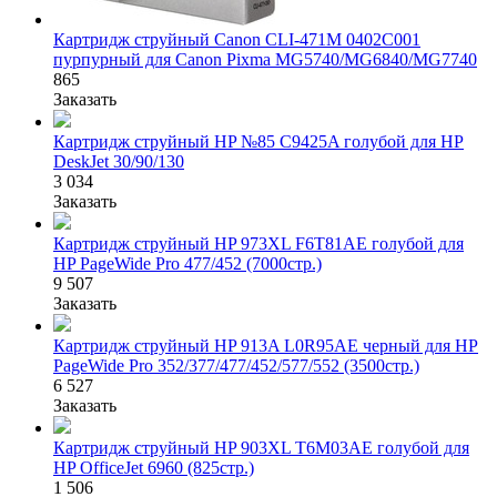
Картридж струйный Canon CLI-471M 0402C001
пурпурный для Canon Pixma MG5740/MG6840/MG7740
865
Заказать
Картридж струйный HP №85 C9425A голубой для HP
DeskJet 30/90/130
3 034
Заказать
Картридж струйный HP 973XL F6T81AE голубой для
HP PageWide Pro 477/452 (7000стр.)
9 507
Заказать
Картридж струйный HP 913A L0R95AE черный для HP
PageWide Pro 352/377/477/452/577/552 (3500стр.)
6 527
Заказать
Картридж струйный HP 903XL T6M03AE голубой для
HP OfficeJet 6960 (825стр.)
1 506